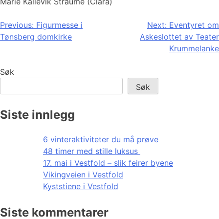
Marie Kallevik Straume (Clara)
Innleggsnavigasjon
Previous:
Figurmesse i
Next:
Eventyret om
Tønsberg domkirke
Askeslottet av Teater
Krummelanke
Søk
Søk
Siste innlegg
6 vinteraktiviteter du må prøve
48 timer med stille luksus
17. mai i Vestfold – slik feirer byene
Vikingveien i Vestfold
Kyststiene i Vestfold
Siste kommentarer