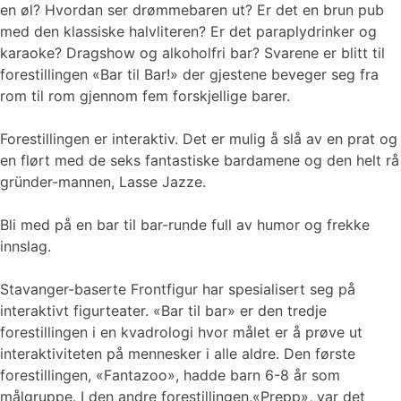
en øl? Hvordan ser drømmebaren ut? Er det en brun pub
med den klassiske halvliteren? Er det paraplydrinker og
karaoke? Dragshow og alkoholfri bar? Svarene er blitt til
forestillingen «Bar til Bar!» der gjestene beveger seg fra
rom til rom gjennom fem forskjellige barer.
Forestillingen er interaktiv. Det er mulig å slå av en prat og
en flørt med de seks fantastiske bardamene og den helt rå
gründer-mannen, Lasse Jazze.
Bli med på en bar til bar-runde full av humor og frekke
innslag.
Stavanger-baserte Frontfigur har spesialisert seg på
interaktivt figurteater. «Bar til bar» er den tredje
forestillingen i en kvadrologi hvor målet er å prøve ut
interaktiviteten på mennesker i alle aldre. Den første
forestillingen, «Fantazoo», hadde barn 6-8 år som
målgruppe. I den andre forestillingen,«Prepp», var det