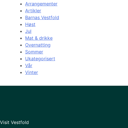
Arrangementer
Artikler
Barnas Vestfold
Høst
Jul
Mat & drikke
Overnatting
Sommer
Ukategorisert
Vår
Vinter
Visit Vestfold