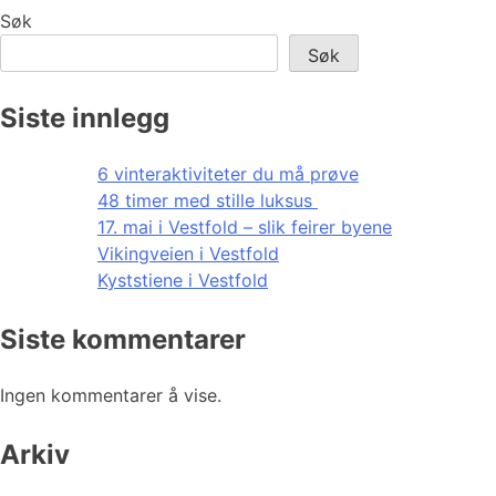
Søk
Søk
Siste innlegg
6 vinteraktiviteter du må prøve
48 timer med stille luksus
17. mai i Vestfold – slik feirer byene
Vikingveien i Vestfold
Kyststiene i Vestfold
Siste kommentarer
Ingen kommentarer å vise.
Arkiv