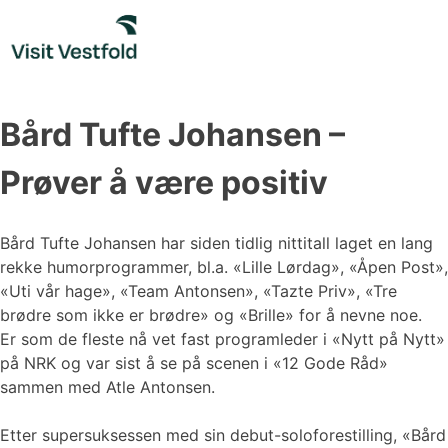
Skip
to
content
Bård Tufte Johansen –
Prøver å være positiv
Bård Tufte Johansen har siden tidlig nittitall laget en lang
rekke humorprogrammer, bl.a. «Lille Lørdag», «Åpen Post»,
«Uti vår hage», «Team Antonsen», «Tazte Priv», «Tre
brødre som ikke er brødre» og «Brille» for å nevne noe.
Er som de fleste nå vet fast programleder i «Nytt på Nytt»
på NRK og var sist å se på scenen i «12 Gode Råd»
sammen med Atle Antonsen.
Etter supersuksessen med sin debut-soloforestilling, «Bård