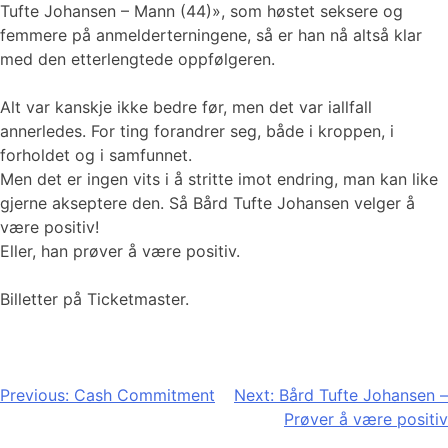
Tufte Johansen – Mann (44)», som høstet seksere og
femmere på anmelderterningene, så er han nå altså klar
med den etterlengtede oppfølgeren.
Alt var kanskje ikke bedre før, men det var iallfall
annerledes. For ting forandrer seg, både i kroppen, i
forholdet og i samfunnet.
Men det er ingen vits i å stritte imot endring, man kan like
gjerne akseptere den. Så Bård Tufte Johansen velger å
være positiv!
Eller, han prøver å være positiv.
Billetter på Ticketmaster.
Innleggsnavigasjon
Previous:
Cash Commitment
Next:
Bård Tufte Johansen –
Prøver å være positiv