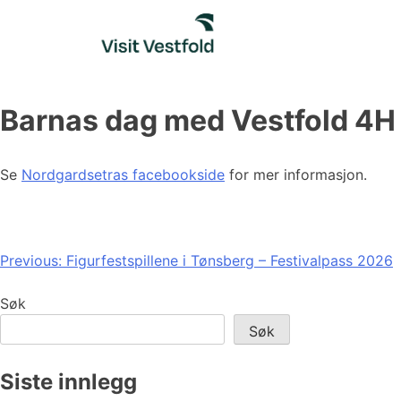
Skip
to
content
Barnas dag med Vestfold 4H
Se
Nordgardsetras facebookside
for mer informasjon.
Innleggsnavigasjon
Previous:
Figurfestspillene i Tønsberg – Festivalpass 2026
Søk
Søk
Siste innlegg