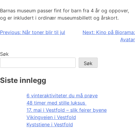
Barnas museum passer fint for barn fra 4 år og oppover,
og er inkludert i ordinær museumsbillett og årskort.
Innleggsnavigasjon
Previous:
Når toner blir til jul
Next:
Kino på Biorama:
Avatar
Søk
Søk
Siste innlegg
6 vinteraktiviteter du må prøve
48 timer med stille luksus
17. mai i Vestfold – slik feirer byene
Vikingveien i Vestfold
Kyststiene i Vestfold