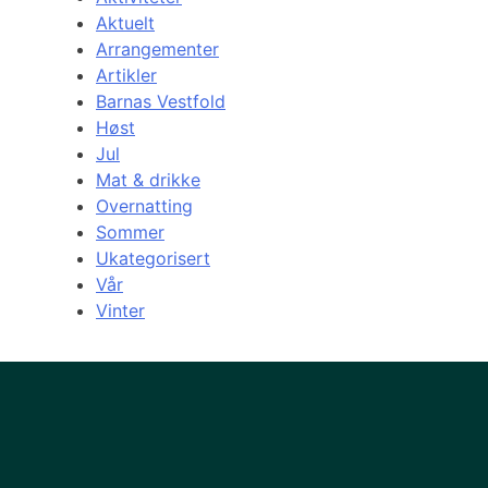
Aktuelt
Arrangementer
Artikler
Barnas Vestfold
Høst
Jul
Mat & drikke
Overnatting
Sommer
Ukategorisert
Vår
Vinter