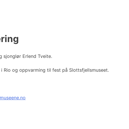
ring
sjonglør Erlend Tveite.
 i Rio og oppvarming til fest på Slottsfjellsmuseet.
dmuseene.no