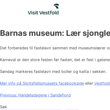
Skip
to
content
Barnas museum: Lær sjongle
Det forberedes til fastelavn sammen med museumslærer og 
Karneval er den store festen før fasten, det er fest i gatene
Søndag markeres fastelavn med boller og katta i sekken.
Mer info på Slottsfjellsmuseets facebookside
eller
Vestfol
Innleggsnavigasjon
Previous:
Handelsdagene i Sandefjord
Søk