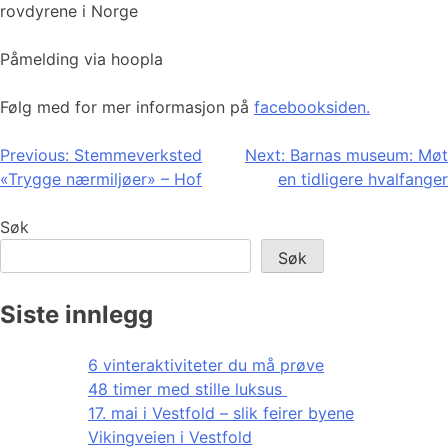
rovdyrene i Norge
Påmelding via hoopla
Følg med for mer informasjon på
facebooksiden.
Innleggsnavigasjon
Previous:
Stemmeverksted
Next:
Barnas museum: Møt
«Trygge nærmiljøer» – Hof
en tidligere hvalfanger
Søk
Søk
Siste innlegg
6 vinteraktiviteter du må prøve
48 timer med stille luksus
17. mai i Vestfold – slik feirer byene
Vikingveien i Vestfold