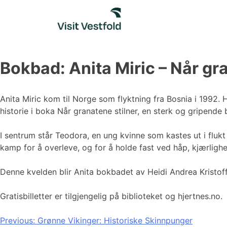
Skip
to
content
Bokbad: Anita Miric – Når gr
Anita Miric kom til Norge som flyktning fra Bosnia i 1992. H
historie i boka Når granatene stilner, en sterk og gripende 
I sentrum står Teodora, en ung kvinne som kastes ut i fluk
kamp for å overleve, og for å holde fast ved håp, kjærlighe
Denne kvelden blir Anita bokbadet av Heidi Andrea Kristoffe
Gratisbilletter er tilgjengelig på biblioteket og hjertnes.no.
Innleggsnavigasjon
Previous:
Grønne Vikinger: Historiske Skinnpunger