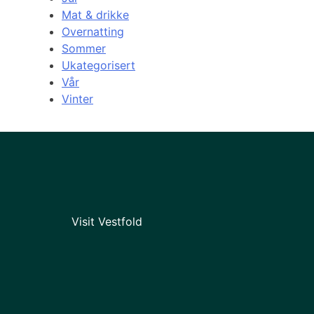
Mat & drikke
Overnatting
Sommer
Ukategorisert
Vår
Vinter
Visit Vestfold