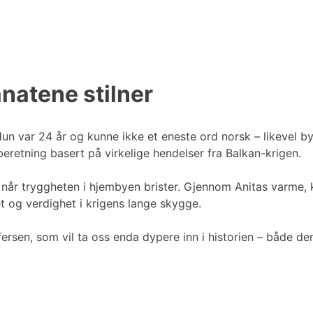
anatene stilner
un var 24 år og kunne ikke et eneste ord norsk – likevel byg
beretning basert på virkelige hendelser fra Balkan-krigen.
t når tryggheten i hjembyen brister. Gjennom Anitas varme, 
t og verdighet i krigens lange skygge.
rsen, som vil ta oss enda dypere inn i historien – både den