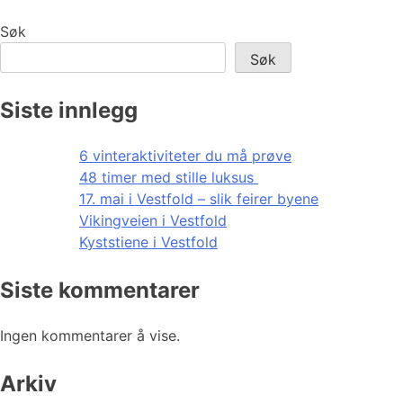
Søk
Søk
Siste innlegg
6 vinteraktiviteter du må prøve
48 timer med stille luksus
17. mai i Vestfold – slik feirer byene
Vikingveien i Vestfold
Kyststiene i Vestfold
Siste kommentarer
Ingen kommentarer å vise.
Arkiv