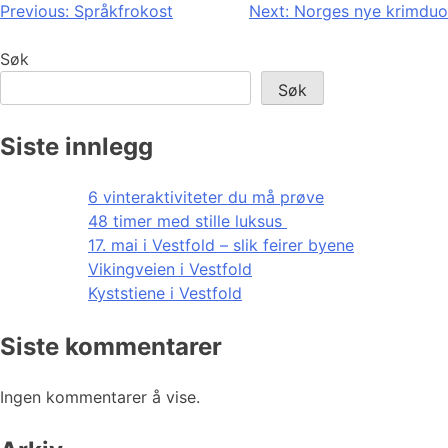
Innleggsnavigasjon
Previous:
Språkfrokost
Next:
Norges nye krimduo
Søk
Søk
Siste innlegg
6 vinteraktiviteter du må prøve
48 timer med stille luksus
17. mai i Vestfold – slik feirer byene
Vikingveien i Vestfold
Kyststiene i Vestfold
Siste kommentarer
Ingen kommentarer å vise.