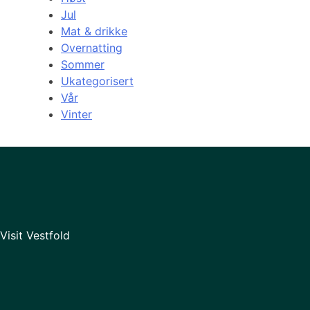
Jul
Mat & drikke
Overnatting
Sommer
Ukategorisert
Vår
Vinter
Visit Vestfold