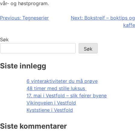
vår- og høstprogram.
Innleggsnavigasjon
Previous:
Tegneserier
Next:
Bokstreif – boktips og
kaffe
Søk
Søk
Siste innlegg
6 vinteraktiviteter du må prøve
48 timer med stille luksus
17. mai i Vestfold – slik feirer byene
Vikingveien i Vestfold
Kyststiene i Vestfold
Siste kommentarer