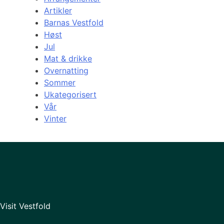
Artikler
Barnas Vestfold
Høst
Jul
Mat & drikke
Overnatting
Sommer
Ukategorisert
Vår
Vinter
Visit Vestfold