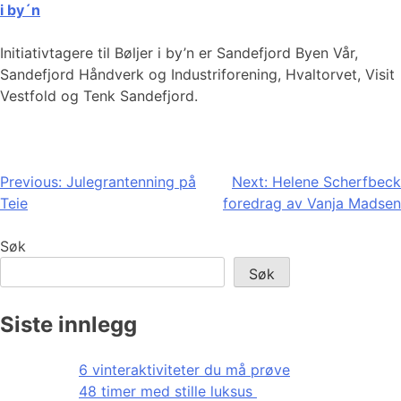
i by´n
Initiativtagere til Bøljer i by’n er Sandefjord Byen Vår,
Sandefjord Håndverk og Industriforening, Hvaltorvet, Visit
Vestfold og Tenk Sandefjord.
Innleggsnavigasjon
Previous:
Julegrantenning på
Next:
Helene Scherfbeck
Teie
foredrag av Vanja Madsen
Søk
Søk
Siste innlegg
6 vinteraktiviteter du må prøve
48 timer med stille luksus