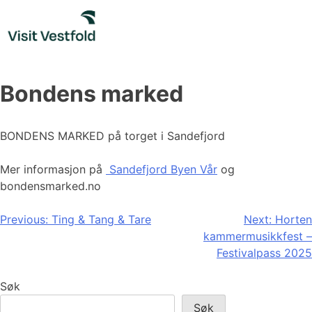
Skip
to
content
Bondens marked
BONDENS MARKED på torget i Sandefjord
Mer informasjon på
Sandefjord Byen Vår
og
bondensmarked.no
Innleggsnavigasjon
Previous:
Ting & Tang & Tare
Next:
Horten
kammermusikkfest –
Festivalpass 2025
Søk
Søk