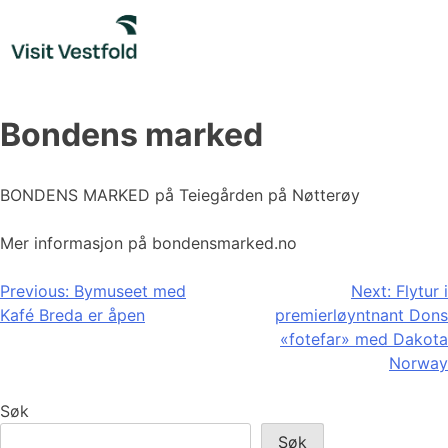
Skip
to
content
Bondens marked
BONDENS MARKED på Teiegården på Nøtterøy
Mer informasjon på bondensmarked.no
Innleggsnavigasjon
Previous:
Bymuseet med
Next:
Flytur i
Kafé Breda er åpen
premierløyntnant Dons
«fotefar» med Dakota
Norway
Søk
Søk