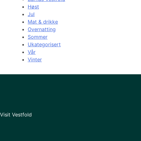
Høst
Jul
Mat & drikke
Overnatting
Sommer
Ukategorisert
Vår
Vinter
Visit Vestfold