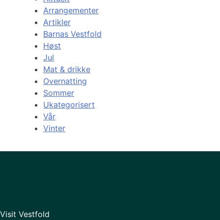
Arrangementer
Artikler
Barnas Vestfold
Høst
Jul
Mat & drikke
Overnatting
Sommer
Ukategorisert
Vår
Vinter
Visit Vestfold