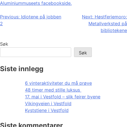
Aluminiummuseets facebookside.
Innleggsnavigasjon
Previous:
Idiotene på jobben
Next:
Høstferiemoro:
2
Metallverksted på
bibliotekene
Søk
Søk
Siste innlegg
6 vinteraktiviteter du må prøve
48 timer med stille luksus
17. mai i Vestfold – slik feirer byene
Vikingveien i Vestfold
Kyststiene i Vestfold
Siste kommentarer