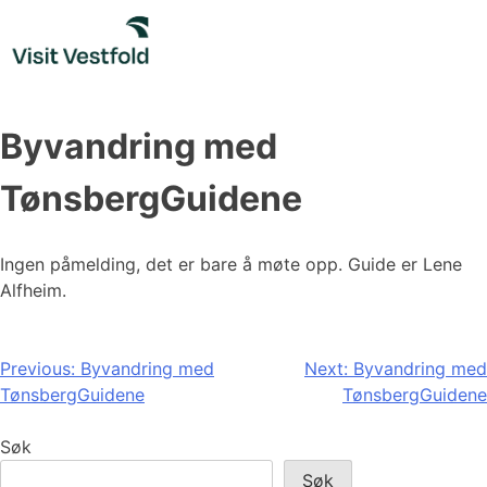
Skip
to
content
Byvandring med
TønsbergGuidene
Ingen påmelding, det er bare å møte opp. Guide er Lene
Alfheim.
Innleggsnavigasjon
Previous:
Byvandring med
Next:
Byvandring med
TønsbergGuidene
TønsbergGuidene
Søk
Søk