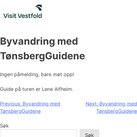
Skip
to
content
Byvandring med
TønsbergGuidene
Ingen påmelding, bare møt opp!
Guide på turen er Lene Alfheim.
Innleggsnavigasjon
Previous:
Byvandring med
Next:
Byvandring med
TønsbergGuidene
TønsbergGuidene
Søk
Søk