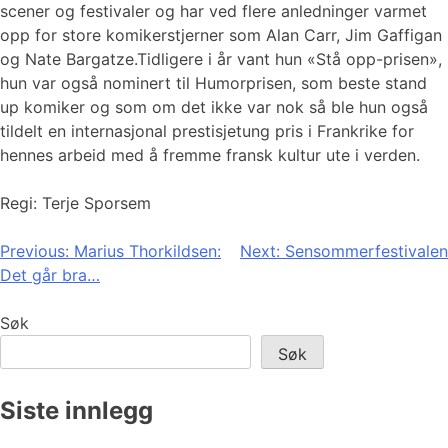
scener og festivaler og har ved flere anledninger varmet
opp for store komikerstjerner som Alan Carr, Jim Gaffigan
og Nate Bargatze.Tidligere i år vant hun «Stå opp-prisen»,
hun var også nominert til Humorprisen, som beste stand
up komiker og som om det ikke var nok så ble hun også
tildelt en internasjonal prestisjetung pris i Frankrike for
hennes arbeid med å fremme fransk kultur ute i verden.
Regi: Terje Sporsem
Innleggsnavigasjon
Previous:
Marius Thorkildsen:
Next:
Sensommerfestivalen
Det går bra…
Søk
Søk
Siste innlegg