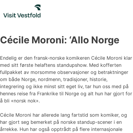
Skip
to
content
Cécile Moroni: ‘Allo Norge
Endelig er den fransk-norske komikeren Cécile Moroni klar
med sitt første helaftens standupshow. Med kofferten
fullpakket av morsomme observasjoner og betraktninger
om både Norge, nordmenn, tradisjoner, historie,
integrering og ikke minst sitt eget liv, tar hun oss med på
hennes reise fra Frankrike til Norge og alt hun har gjort for
å bli «norsk nok».
Cécile Moroni har allerede lang fartstid som komiker, og
har gjort seg bemerket på norske standup-scener i en
årrekke. Hun har også opptrådt på flere internasjonale