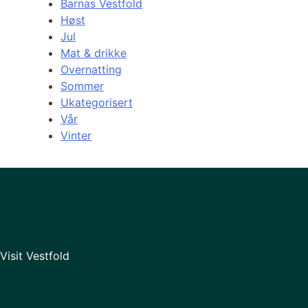
Barnas Vestfold
Høst
Jul
Mat & drikke
Overnatting
Sommer
Ukategorisert
Vår
Vinter
Visit Vestfold