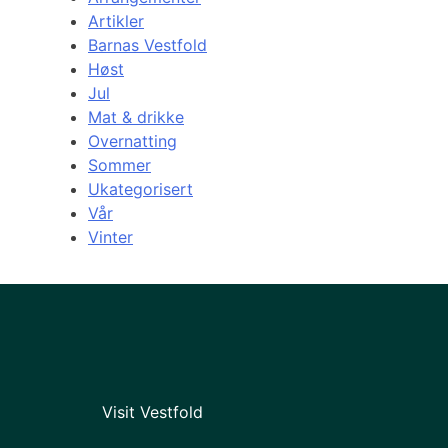
Artikler
Barnas Vestfold
Høst
Jul
Mat & drikke
Overnatting
Sommer
Ukategorisert
Vår
Vinter
Visit Vestfold