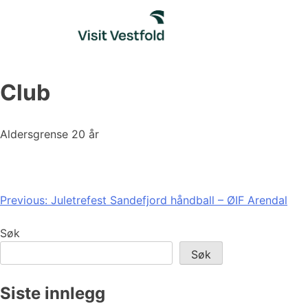
Skip
to
content
Club
Aldersgrense 20 år
Innleggsnavigasjon
Previous:
Juletrefest Sandefjord håndball – ØIF Arendal
Søk
Søk
Siste innlegg