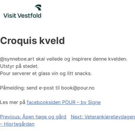
Skip
to
content
Croquis kveld
@synneboe.art skal veilede og inspirere denne kvelden.
Utstyr på stedet.
Pour serverer et glass vin og litt snacks.
Påmelding: send e-post til book@pour.no
Les mer på
facebooksiden POUR – by Signe
Innleggsnavigasjon
Previous:
Åpen hage og gård
Next:
Veterankjøretøydagen
– Hjortegården