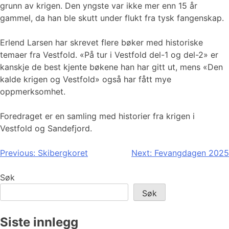
grunn av krigen. Den yngste var ikke mer enn 15 år
gammel, da han ble skutt under flukt fra tysk fangenskap.
Erlend Larsen har skrevet flere bøker med historiske
temaer fra Vestfold. «På tur i Vestfold del-1 og del-2» er
kanskje de best kjente bøkene han har gitt ut, mens «Den
kalde krigen og Vestfold» også har fått mye
oppmerksomhet.
Foredraget er en samling med historier fra krigen i
Vestfold og Sandefjord.
Innleggsnavigasjon
Previous:
Skibergkoret
Next:
Fevangdagen 2025
Søk
Søk
Siste innlegg