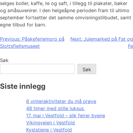
selges boller, kaffe, te og saft, i tillegg til plakater, bøker
og småsuvenirer. I den helgeåpne perioden fram til ultimo
september fortsetter det samme omvisningstilbudet, samt
egne tilbud for barn.
Innleggsnavigasjon
Previous:
Påskeferiemoro på
Next:
Julemarked på Fat og
Slottsfjellsmuseet
Fe
Søk
Søk
Siste innlegg
6 vinteraktiviteter du må prøve
48 timer med stille luksus
17. mai i Vestfold – slik feirer byene
Vikingveien i Vestfold
Kyststiene i Vestfold