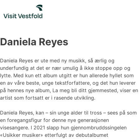
Skip
to
content
Daniela Reyes
Daniela Reyes er ute med ny musikk, så ærlig og
underfundig at det er nær umulig å ikke stoppe opp og
lytte. Med kun ett album utgitt er hun allerede hyllet som
en av våre beste, unge tekstforfattere, og det hun leverer
på hennes nye album, La meg bli ditt gjemmested, viser en
artist som fortsatt er i rasende utvikling.
Daniela Reyes, kan – sin unge alder til tross – sees på som
en foregangsfigur for denne nye generasjonen
visesangere. I 2021 slapp hun gjennombruddssingelen
«Usikker musiker» etterfulgt av debutalbumet