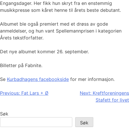
Engangsdager. Her fikk hun skryt fra en enstemmig
musikkpresse som kåret henne til årets beste debutant.
Albumet ble også premiert med et drøss av gode
anmeldelser, og hun vant Spellemannprisen i kategorien
Årets tekstforfatter.
Det nye albumet kommer 26. september.
Billetter på Fabnite.
Se
Kurbadhagens facebookside
for mer informasjon.
Innleggsnavigasjon
Previous:
Fat Lars + Ø
Next:
Kreftforeningens
Stafett for livet
Søk
Søk