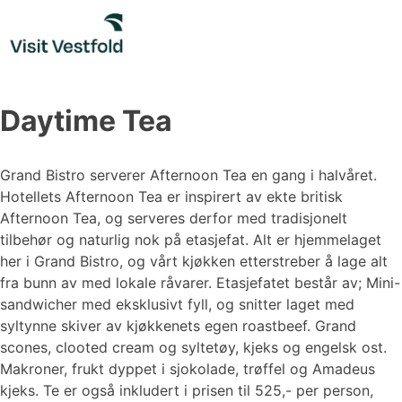
Skip
to
content
Daytime Tea
Grand Bistro serverer Afternoon Tea en gang i halvåret.
Hotellets Afternoon Tea er inspirert av ekte britisk
Afternoon Tea, og serveres derfor med tradisjonelt
tilbehør og naturlig nok på etasjefat. Alt er hjemmelaget
her i Grand Bistro, og vårt kjøkken etterstreber å lage alt
fra bunn av med lokale råvarer. Etasjefatet består av; Mini-
sandwicher med eksklusivt fyll, og snitter laget med
syltynne skiver av kjøkkenets egen roastbeef. Grand
scones, clooted cream og syltetøy, kjeks og engelsk ost.
Makroner, frukt dyppet i sjokolade, trøffel og Amadeus
kjeks. Te er også inkludert i prisen til 525,- per person,