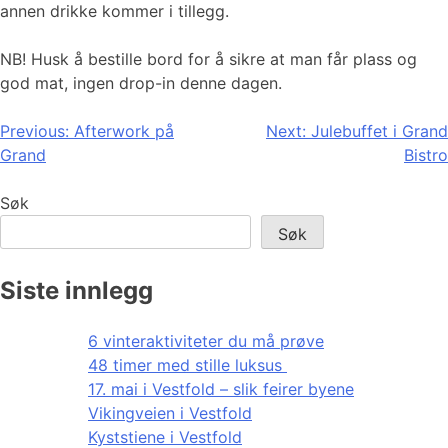
annen drikke kommer i tillegg.
NB! Husk å bestille bord for å sikre at man får plass og
god mat, ingen drop-in denne dagen.
Innleggsnavigasjon
Previous:
Afterwork på
Next:
Julebuffet i Grand
Grand
Bistro
Søk
Søk
Siste innlegg
6 vinteraktiviteter du må prøve
48 timer med stille luksus
17. mai i Vestfold – slik feirer byene
Vikingveien i Vestfold
Kyststiene i Vestfold