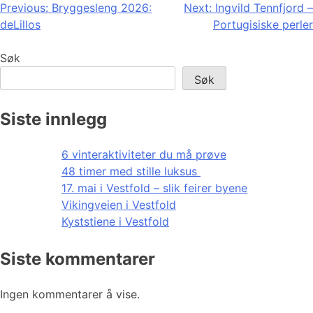
Innleggsnavigasjon
Previous:
Bryggesleng 2026:
Next:
Ingvild Tennfjord –
deLillos
Portugisiske perler
Søk
Søk
Siste innlegg
6 vinteraktiviteter du må prøve
48 timer med stille luksus
17. mai i Vestfold – slik feirer byene
Vikingveien i Vestfold
Kyststiene i Vestfold
Siste kommentarer
Ingen kommentarer å vise.