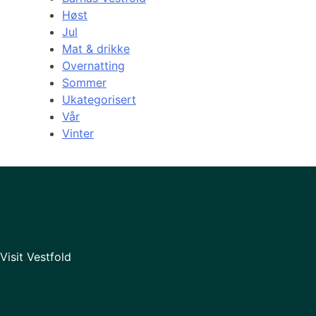
Høst
Jul
Mat & drikke
Overnatting
Sommer
Ukategorisert
Vår
Vinter
Visit Vestfold