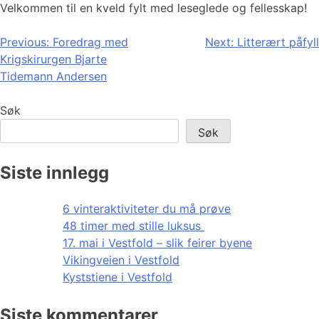
Velkommen til en kveld fylt med leseglede og fellesskap!
Innleggsnavigasjon
Previous:
Foredrag med
Next:
Litterært påfyll
Krigskirurgen Bjarte
Tidemann Andersen
Søk
Søk
Siste innlegg
6 vinteraktiviteter du må prøve
48 timer med stille luksus
17. mai i Vestfold – slik feirer byene
Vikingveien i Vestfold
Kyststiene i Vestfold
Siste kommentarer