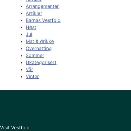
Arrangementer
Artikler
Barnas Vestfold
Høst
Jul
Mat & drikke
Overnatting
Sommer
Ukategorisert
Vår
Vinter
Visit Vestfold