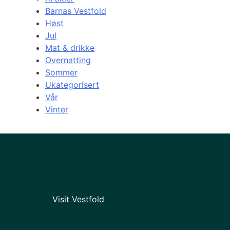
Barnas Vestfold
Høst
Jul
Mat & drikke
Overnatting
Sommer
Ukategorisert
Vår
Vinter
Visit Vestfold