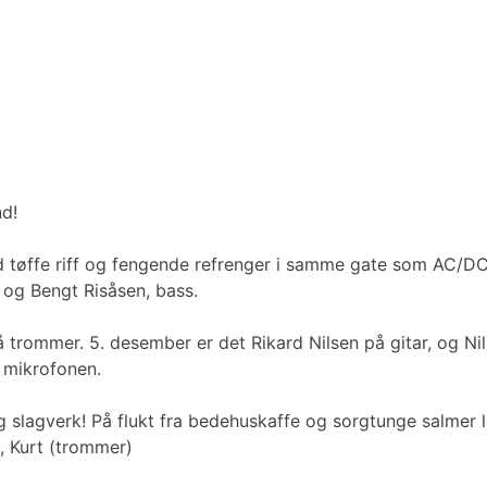
nd!
 tøffe riff og fengende refrenger i samme gate som AC/DC, 
 og Bengt Risåsen, bass.
rommer. 5. desember er det Rikard Nilsen på gitar, og Nil
d mikrofonen.
g slagverk! På flukt fra bedehuskaffe og sorgtunge salme
), Kurt (trommer)