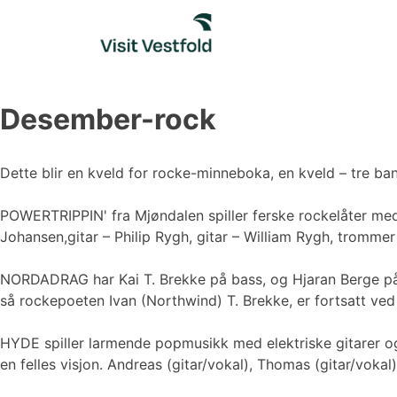
Skip
to
content
Desember-rock
Dette blir en kveld for rocke-minneboka, en kveld – tre ba
POWERTRIPPIN' fra Mjøndalen spiller ferske rockelåter med
Johansen,gitar – Philip Rygh, gitar – William Rygh, trommer
NORDADRAG har Kai T. Brekke på bass, og Hjaran Berge på t
så rockepoeten Ivan (Northwind) T. Brekke, er fortsatt ve
HYDE spiller larmende popmusikk med elektriske gitarer o
en felles visjon. Andreas (gitar/vokal), Thomas (gitar/vokal