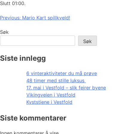
Slutt 01:00.
Innleggsnavigasjon
Previous:
Mario Kart spillkveld!
Søk
Søk
Siste innlegg
6 vinteraktiviteter du må prøve
48 timer med stille luksus
17. mai i Vestfold – slik feirer byene
Vikingveien i Vestfold
Kyststiene i Vestfold
Siste kommentarer
Ingen kommentarer å vise.