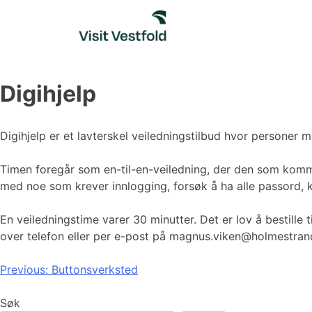
Skip
to
content
Digihjelp
Digihjelp er et lavterskel veiledningstilbud hvor personer m
Timen foregår som en-til-en-veiledning, der den som kommer
med noe som krever innlogging, forsøk å ha alle passord,
En veiledningstime varer 30 minutter. Det er lov å bestill
over telefon eller per e-post på magnus.viken@holmestr
Innleggsnavigasjon
Previous:
Buttonsverksted
Søk