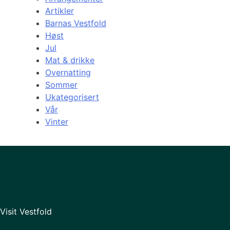
Artikler
Barnas Vestfold
Høst
Jul
Mat & drikke
Overnatting
Sommer
Ukategorisert
Vår
Vinter
Visit Vestfold