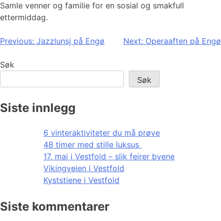
Samle venner og familie for en sosial og smakfull
ettermiddag.
Innleggsnavigasjon
Previous:
Jazzlunsj på Engø
Next:
Operaaften på Engø
Søk
Søk
Siste innlegg
6 vinteraktiviteter du må prøve
48 timer med stille luksus
17. mai i Vestfold – slik feirer byene
Vikingveien i Vestfold
Kyststiene i Vestfold
Siste kommentarer