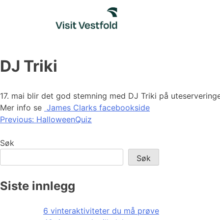
Skip
to
content
DJ Triki
17. mai blir det god stemning med DJ Triki på uteservering
Mer info se
James Clarks facebookside
Innleggsnavigasjon
Previous:
HalloweenQuiz
Søk
Søk
Siste innlegg
6 vinteraktiviteter du må prøve