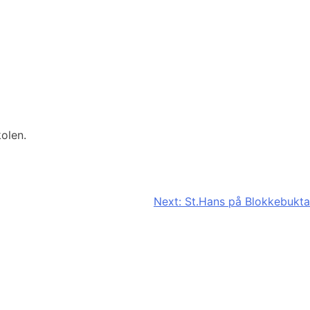
kolen.
Next:
St.Hans på Blokkebukta