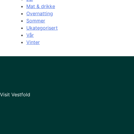
Mat & drikke
Overnatting
Sommer
Ukategorisert
Vår
Vinter
Visit Vestfold