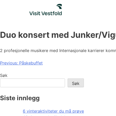
Skip
to
content
Duo konsert med Junker/Vig
2 profesjonelle musikere med Internasjonale karrierer ko
Innleggsnavigasjon
Previous:
Påskebuffet
Søk
Søk
Siste innlegg
6 vinteraktiviteter du må prøve