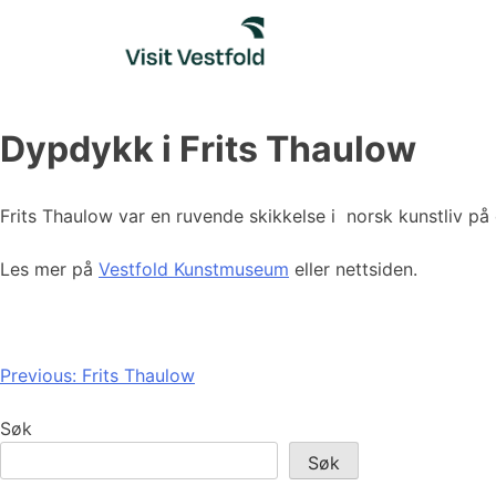
Skip
to
content
Dypdykk i Frits Thaulow
Frits Thaulow var en ruvende skikkelse i norsk kunstliv på 
Les mer på
Vestfold Kunstmuseum
eller nettsiden.
Innleggsnavigasjon
Previous:
Frits Thaulow
Søk
Søk