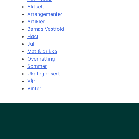
Aktuelt
Arrangementer
Artikler
Barnas Vestfold
Høst
Jul
Mat & drikke
Overnatting
Sommer
Ukategorisert
Vår
Vinter