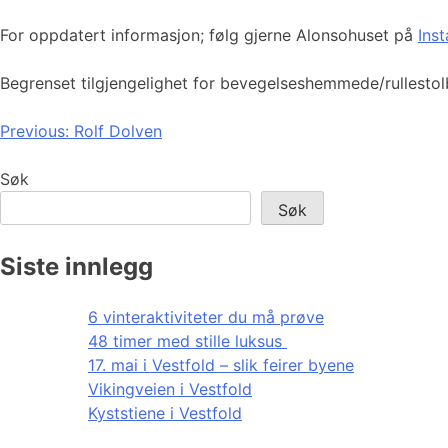
For oppdatert informasjon; følg gjerne Alonsohuset på
Ins
Begrenset tilgjengelighet for bevegelseshemmede/rullesto
Innleggsnavigasjon
Previous:
Rolf Dolven
Søk
Søk
Siste innlegg
6 vinteraktiviteter du må prøve
48 timer med stille luksus
17. mai i Vestfold – slik feirer byene
Vikingveien i Vestfold
Kyststiene i Vestfold