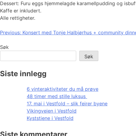
Dessert: Furu eggs hjemmelagde karamellpudding og isbuff
Kaffe er inkludert.
Alle rettigheter.
Innleggsnavigasjon
Previous:
Konsert med Tonje Halbjørhus + community dinn
Søk
Søk
Siste innlegg
6 vinteraktiviteter du må prøve
48 timer med stille luksus
17. mai i Vestfold – slik feirer byene
Vikingveien i Vestfold
Kyststiene i Vestfold
Siste kommentarer