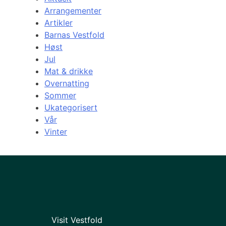
Arrangementer
Artikler
Barnas Vestfold
Høst
Jul
Mat & drikke
Overnatting
Sommer
Ukategorisert
Vår
Vinter
Visit Vestfold