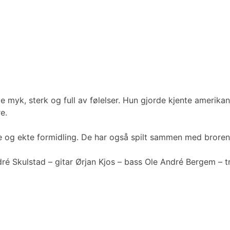
k, sterk og full av følelser. Hun gjorde kjente amerikans
e.
og ekte formidling. De har også spilt sammen med broren h
dré Skulstad – gitar Ørjan Kjos – bass Ole André Bergem –