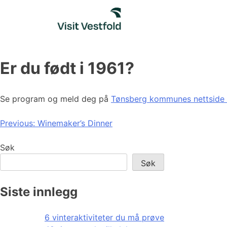
Skip
to
content
Er du født i 1961?
Se program og meld deg på
Tønsberg kommunes nettside 
Innleggsnavigasjon
Previous:
Winemaker’s Dinner
Søk
Søk
Siste innlegg
6 vinteraktiviteter du må prøve