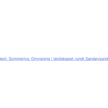
ext:
Sommerlys: Omvisning i landskapet rundt Sandøysund