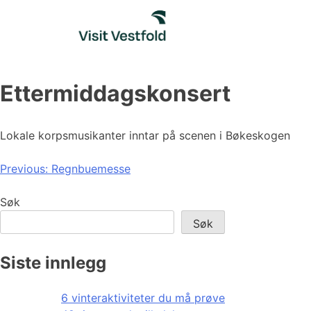
Skip
to
content
Ettermiddagskonsert
Lokale korpsmusikanter inntar på scenen i Bøkeskogen
Innleggsnavigasjon
Previous:
Regnbuemesse
Søk
Søk
Siste innlegg
6 vinteraktiviteter du må prøve