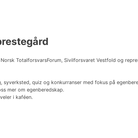
prestegård
orsk TotalforsvarsForum, Sivilforsvaret Vestfold og repre
ing, syverksted, quiz og konkurranser med fokus på egenbere
 oss mer om egenberedskap.
veler i kaféen.