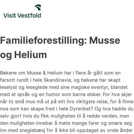
Skip
to
content
Familieforestilling: Musse
og Helium
Bøkene om Musse & Helium har i flere år gått som en
farsott rundt i hele Skandinavia, og bøkene har skapt
leselyst og leseglede med sine magiske eventyr, blandet
med et språk og en humor som barna elsker. For hva skjer
når to små mus må ut på sitt livs viktigste reise, for å finne
noe som kan skape fred i hele Dyreriket? Og hva hadde du
selv gjort hvis du fikk muligheten til å redde verden, men
den muligheten innebar å møte mange farer og smøre seg
inn med sneglebæsj for å ikke bli oppdaget av onde ånder