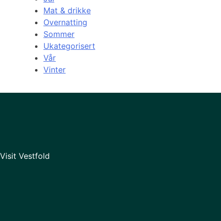
Mat & drikke
Overnatting
Sommer
Ukategorisert
Vår
Vinter
Visit Vestfold