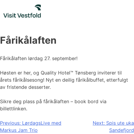
Skip
to
content
Fårikålaften
Fårikålaften lørdag 27. september!
Høsten er her, og Quality Hotel™ Tønsberg inviterer til
årets fårikålsesong! Nyt en deilig fårikålbuffet, etterfulgt
av fristende desserter.
Sikre deg plass på fårikålaften – book bord via
billettlinken.
Innleggsnavigasjon
Previous:
LørdagsLive med
Next:
Spis ute uka
Markus Jam Trio
Sandefjord