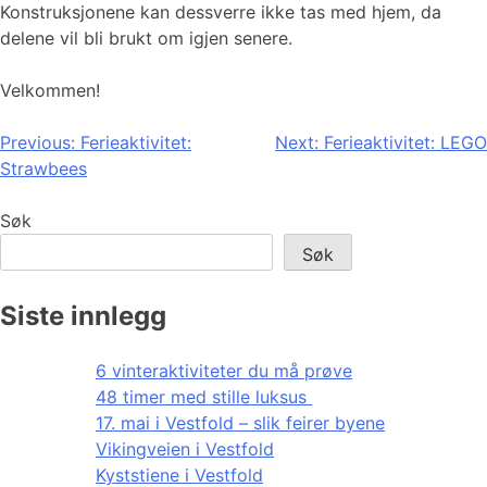
Konstruksjonene kan dessverre ikke tas med hjem, da
delene vil bli brukt om igjen senere.
Velkommen!
Innleggsnavigasjon
Previous:
Ferieaktivitet:
Next:
Ferieaktivitet: LEGO
Strawbees
Søk
Søk
Siste innlegg
6 vinteraktiviteter du må prøve
48 timer med stille luksus
17. mai i Vestfold – slik feirer byene
Vikingveien i Vestfold
Kyststiene i Vestfold