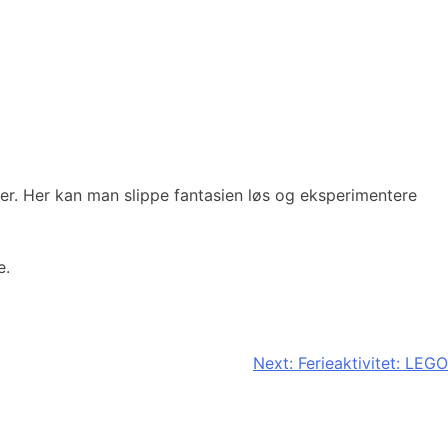
r. Her kan man slippe fantasien løs og eksperimentere
e.
Next:
Ferieaktivitet: LEGO