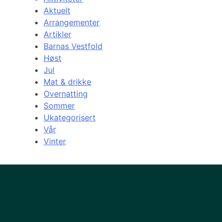
Aktuelt
Arrangementer
Artikler
Barnas Vestfold
Høst
Jul
Mat & drikke
Overnatting
Sommer
Ukategorisert
Vår
Vinter