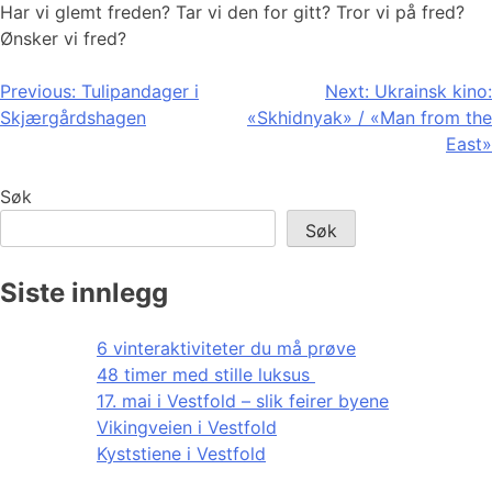
Har vi glemt freden? Tar vi den for gitt? Tror vi på fred?
Ønsker vi fred?
Innleggsnavigasjon
Previous:
Tulipandager i
Next:
Ukrainsk kino:
Skjærgårdshagen
«Skhidnyak» / «Man from the
East»
Søk
Søk
Siste innlegg
6 vinteraktiviteter du må prøve
48 timer med stille luksus
17. mai i Vestfold – slik feirer byene
Vikingveien i Vestfold
Kyststiene i Vestfold