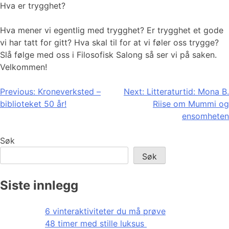
Hva er trygghet?
Hva mener vi egentlig med trygghet? Er trygghet et gode
vi har tatt for gitt? Hva skal til for at vi føler oss trygge?
Slå følge med oss i Filosofisk Salong så ser vi på saken.
Velkommen!
Innleggsnavigasjon
Previous:
Kroneverksted –
Next:
Litteraturtid: Mona B.
biblioteket 50 år!
Riise om Mummi og
ensomheten
Søk
Søk
Siste innlegg
6 vinteraktiviteter du må prøve
48 timer med stille luksus