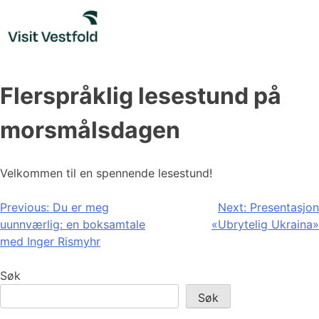
Skip
to
content
Flerspråklig lesestund på
morsmålsdagen
Velkommen til en spennende lesestund!
Innleggsnavigasjon
Previous:
Du er meg
Next:
Presentasjon
uunnværlig: en boksamtale
«Ubrytelig Ukraina»
med Inger Rismyhr
Søk
Søk