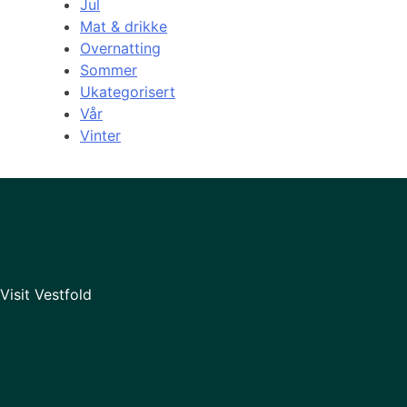
Jul
Mat & drikke
Overnatting
Sommer
Ukategorisert
Vår
Vinter
Visit Vestfold