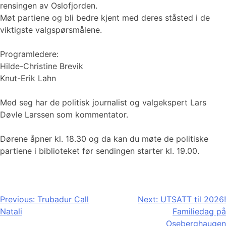
rensingen av Oslofjorden.
Møt partiene og bli bedre kjent med deres ståsted i de
viktigste valgspørsmålene.
Programledere:
Hilde-Christine Brevik
Knut-Erik Lahn
Med seg har de politisk journalist og valgekspert Lars
Døvle Larssen som kommentator.
Dørene åpner kl. 18.30 og da kan du møte de politiske
partiene i biblioteket før sendingen starter kl. 19.00.
Innleggsnavigasjon
Previous:
Trubadur Call
Next:
UTSATT til 2026!
Natali
Familiedag på
Oseberghaugen