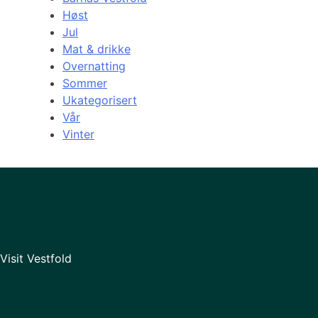
Høst
Jul
Mat & drikke
Overnatting
Sommer
Ukategorisert
Vår
Vinter
Visit Vestfold