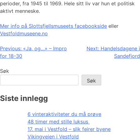
perioder, fra 1945 til 1969. Hele sitt liv var hun et politisk
aktivt menneske.
Mer info på Slottsfjellsmuseets facebookside
eller
Vestfoldmuseene.no
Innleggsnavigasjon
Previous:
«Ja, og…» – Impro
Next:
Handelsdagene i
for 18-30
Sandefjord
Søk
Søk
Siste innlegg
6 vinteraktiviteter du må prøve
48 timer med stille luksus
17. mai i Vestfold – slik feirer byene
Vikingveien i Vestfold